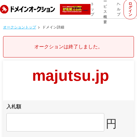
ー
ロ
ト
ヘ
ビ
グ
ッ
ル
イ
ス
プ
プ
ン
概
要
オークショントップ
ドメイン詳細
オークションは終了しました。
majutsu.jp
入札額
円