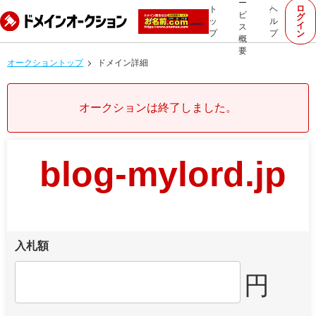
ー
ロ
ト
ヘ
ビ
グ
ッ
ル
イ
ス
プ
プ
ン
概
要
オークショントップ
ドメイン詳細
オークションは終了しました。
blog-mylord.jp
入札額
円