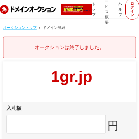
ー
ロ
ト
ヘ
ビ
グ
ッ
ル
イ
ス
プ
プ
ン
概
要
オークショントップ
ドメイン詳細
オークションは終了しました。
1gr.jp
入札額
円