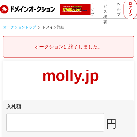
ー
ロ
ト
ヘ
ビ
グ
ッ
ル
イ
ス
プ
プ
ン
概
要
オークショントップ
ドメイン詳細
オークションは終了しました。
molly.jp
入札額
円