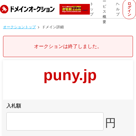
ー
ロ
ト
ヘ
ビ
グ
ッ
ル
イ
ス
プ
プ
ン
概
要
オークショントップ
ドメイン詳細
オークションは終了しました。
puny.jp
入札額
円