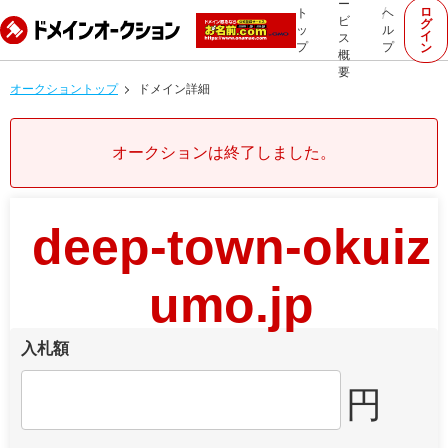
ー
ロ
ト
ヘ
ビ
グ
ッ
ル
イ
ス
プ
プ
ン
概
要
オークショントップ
ドメイン詳細
オークションは終了しました。
deep-town-okuiz
umo.jp
入札額
円