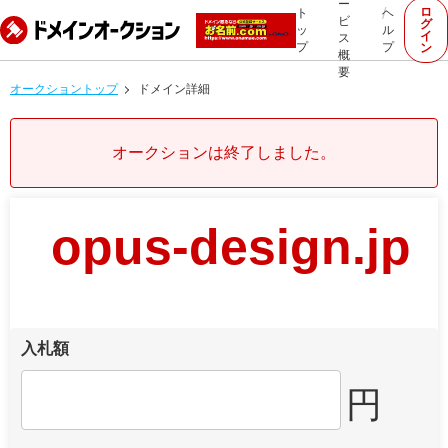
ー
ロ
ト
ヘ
ビ
グ
ッ
ル
イ
ス
プ
プ
ン
概
要
オークショントップ
ドメイン詳細
オークションは終了しました。
opus-design.jp
入札額
円