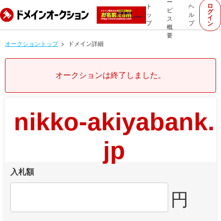
ー
ロ
ト
ヘ
ビ
グ
ッ
ル
イ
ス
プ
プ
ン
概
要
オークショントップ
ドメイン詳細
オークションは終了しました。
nikko-akiyabank.
jp
入札額
円