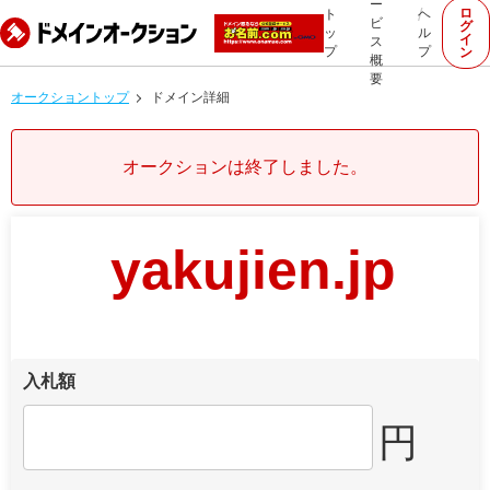
ー
ロ
ト
ヘ
ビ
グ
ッ
ル
イ
ス
プ
プ
ン
概
要
オークショントップ
ドメイン詳細
オークションは終了しました。
yakujien.jp
入札額
円