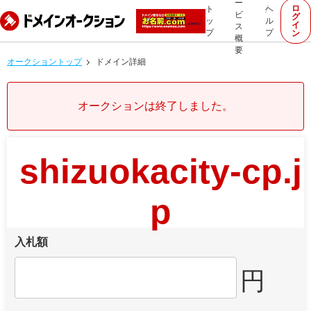
ー
ロ
ト
ヘ
ビ
グ
ッ
ル
イ
ス
プ
プ
ン
概
要
オークショントップ
ドメイン詳細
オークションは終了しました。
shizuokacity-cp.j
p
入札額
円