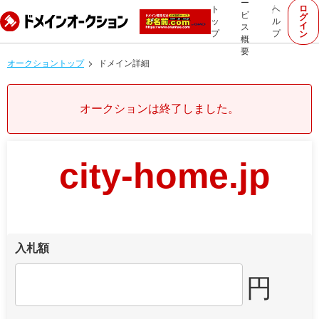
ー
ロ
ト
ヘ
ビ
グ
ッ
ル
イ
ス
プ
プ
ン
概
要
オークショントップ
ドメイン詳細
オークションは終了しました。
city-home.jp
入札額
円