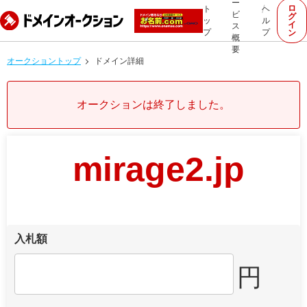
ー
ロ
ト
ヘ
ビ
グ
ッ
ル
イ
ス
プ
プ
ン
概
要
オークショントップ
ドメイン詳細
オークションは終了しました。
mirage2.jp
入札額
円