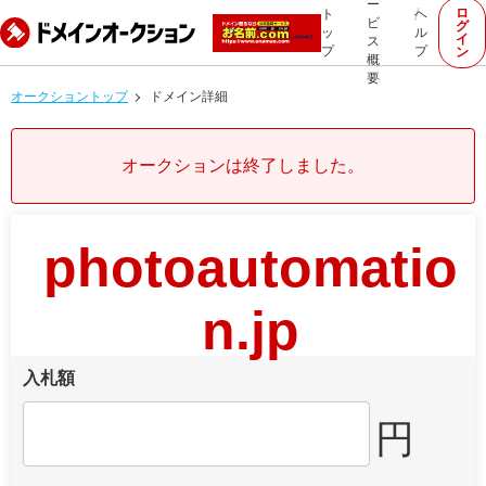
ー
ロ
ト
ヘ
ビ
グ
ッ
ル
イ
ス
プ
プ
ン
概
要
オークショントップ
ドメイン詳細
オークションは終了しました。
photoautomatio
n.jp
入札額
円