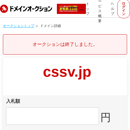
ー
ロ
ト
ヘ
ビ
グ
ッ
ル
イ
ス
プ
プ
ン
概
要
オークショントップ
ドメイン詳細
オークションは終了しました。
cssv.jp
入札額
円