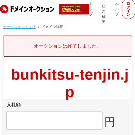
ー
ロ
ト
ヘ
ビ
グ
ッ
ル
イ
ス
プ
プ
ン
概
要
オークショントップ
ドメイン詳細
オークションは終了しました。
bunkitsu-tenjin.j
p
入札額
円