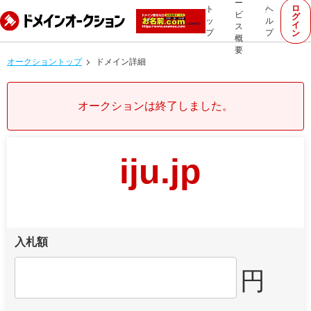
ー
ロ
ト
ヘ
ビ
グ
ッ
ル
イ
ス
プ
プ
ン
概
要
オークショントップ
ドメイン詳細
オークションは終了しました。
iju.jp
入札額
円