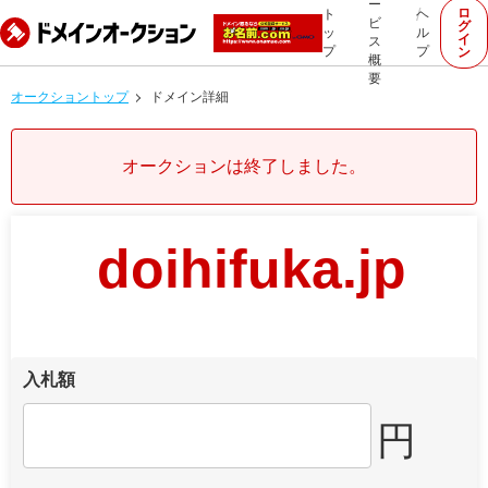
ー
ロ
ト
ヘ
ビ
グ
ッ
ル
イ
ス
プ
プ
ン
概
要
オークショントップ
ドメイン詳細
オークションは終了しました。
doihifuka.jp
入札額
円