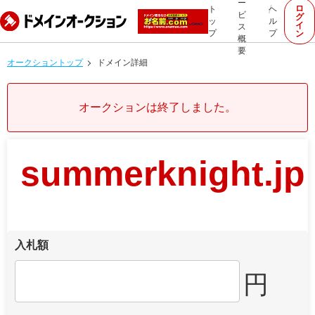
ー
ロ
ト
ヘ
ビ
グ
ッ
ル
イ
ス
プ
プ
ン
概
要
オークショントップ
ドメイン詳細
オークションは終了しました。
summerknight.jp
入札額
円