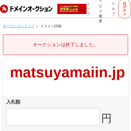
ー
ロ
ト
ヘ
ビ
グ
ッ
ル
イ
ス
プ
プ
ン
概
要
オークショントップ
ドメイン詳細
オークションは終了しました。
matsuyamaiin.jp
入札額
円