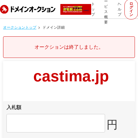
ー
ロ
ト
ヘ
ビ
グ
ッ
ル
イ
ス
プ
プ
ン
概
要
オークショントップ
ドメイン詳細
オークションは終了しました。
castima.jp
入札額
円