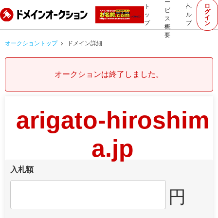
ー
ロ
ト
ヘ
ビ
グ
ッ
ル
イ
ス
プ
プ
ン
概
要
オークショントップ
ドメイン詳細
オークションは終了しました。
arigato-hiroshim
a.jp
入札額
円