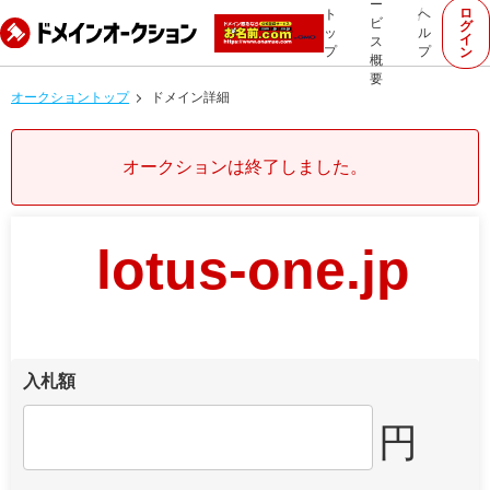
ー
ロ
ト
ヘ
ビ
グ
ッ
ル
イ
ス
プ
プ
ン
概
要
オークショントップ
ドメイン詳細
オークションは終了しました。
lotus-one.jp
入札額
円