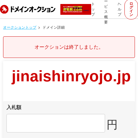
ー
ロ
ト
ヘ
ビ
グ
ッ
ル
イ
ス
プ
プ
ン
概
要
オークショントップ
ドメイン詳細
オークションは終了しました。
jinaishinryojo.jp
入札額
円