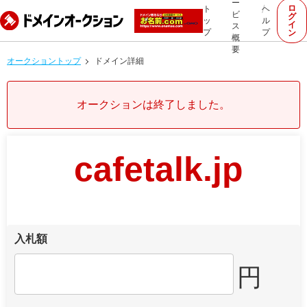
ー
ロ
ト
ヘ
ビ
グ
ッ
ル
イ
ス
プ
プ
ン
概
要
オークショントップ
ドメイン詳細
オークションは終了しました。
cafetalk.jp
入札額
円