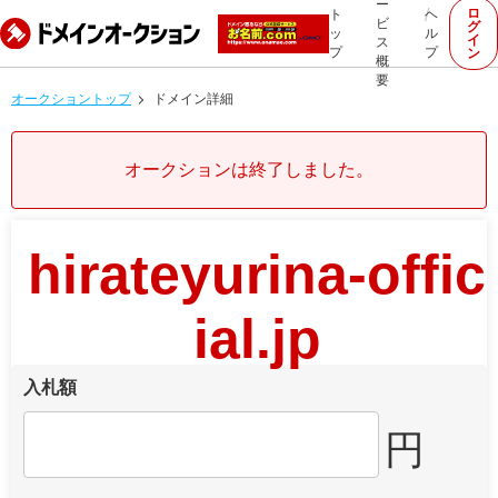
ー
ロ
ト
ヘ
ビ
グ
ッ
ル
イ
ス
プ
プ
ン
概
要
オークショントップ
ドメイン詳細
オークションは終了しました。
hirateyurina-offic
ial.jp
入札額
円