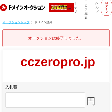
ー
ロ
ト
ヘ
ビ
グ
ッ
ル
イ
ス
プ
プ
ン
概
要
オークショントップ
ドメイン詳細
オークションは終了しました。
cczeropro.jp
入札額
円