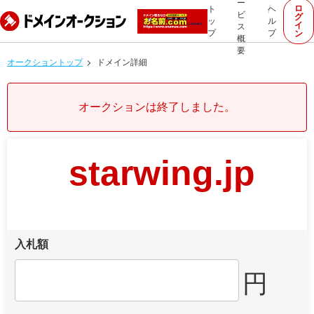
ー
ロ
ト
ヘ
ビ
グ
ッ
ル
イ
ス
プ
プ
ン
概
要
オークショントップ
ドメイン詳細
オークションは終了しました。
starwing.jp
入札額
円