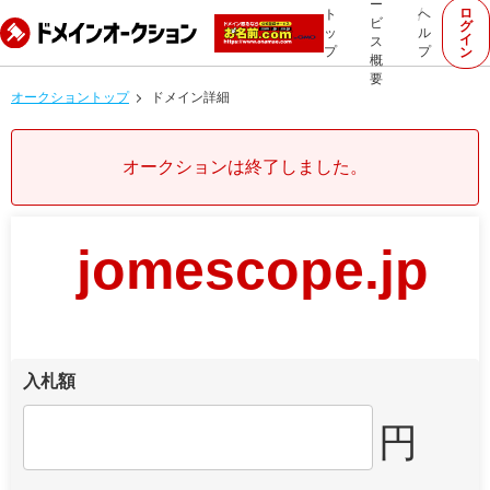
ー
ロ
ト
ヘ
ビ
グ
ッ
ル
イ
ス
プ
プ
ン
概
要
オークショントップ
ドメイン詳細
オークションは終了しました。
jomescope.jp
入札額
円