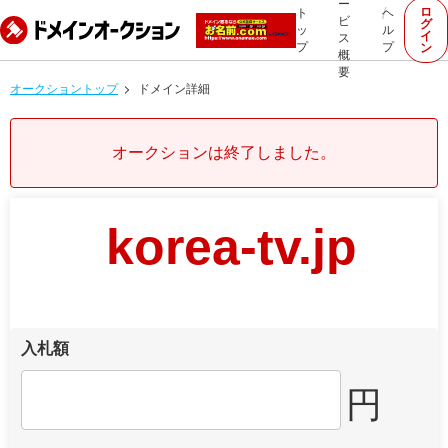
ー
ロ
ト
ヘ
ビ
グ
ッ
ル
イ
ス
プ
プ
ン
概
要
オークショントップ
ドメイン詳細
オークションは終了しました。
korea-tv.jp
入札額
円