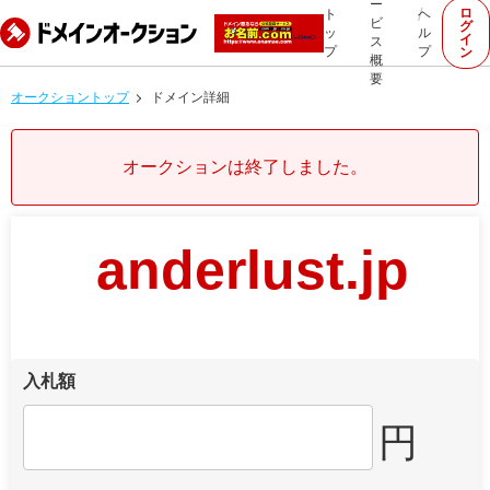
ー
ロ
ト
ヘ
ビ
グ
ッ
ル
イ
ス
プ
プ
ン
概
要
オークショントップ
ドメイン詳細
オークションは終了しました。
anderlust.jp
入札額
円