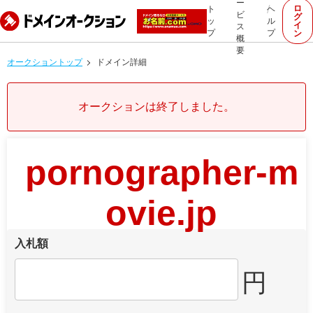
ー
ロ
ト
ヘ
ビ
グ
ッ
ル
イ
ス
プ
プ
ン
概
要
オークショントップ
ドメイン詳細
オークションは終了しました。
pornographer-m
ovie.jp
入札額
円