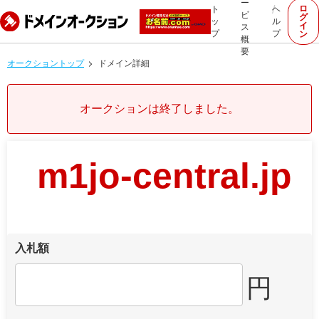
ー
ロ
ト
ヘ
ビ
グ
ッ
ル
イ
ス
プ
プ
ン
概
要
オークショントップ
ドメイン詳細
オークションは終了しました。
m1jo-central.jp
入札額
円