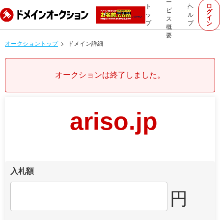
ー
ロ
ト
ヘ
ビ
グ
ッ
ル
イ
ス
プ
プ
ン
概
要
オークショントップ
ドメイン詳細
オークションは終了しました。
ariso.jp
入札額
円