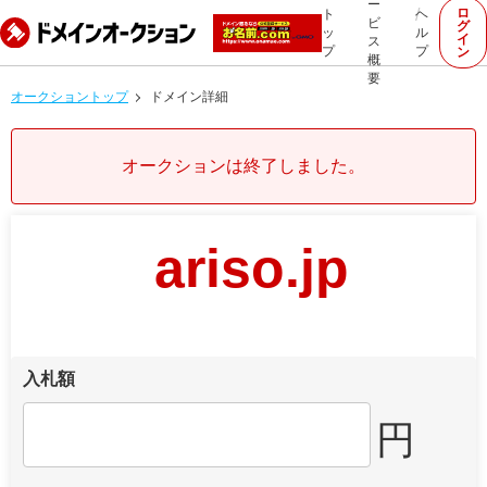
ー
ロ
ト
ヘ
ビ
グ
ッ
ル
イ
ス
プ
プ
ン
概
要
オークショントップ
ドメイン詳細
オークションは終了しました。
ariso.jp
入札額
円