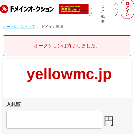
ー
ロ
ト
ヘ
ビ
グ
ッ
ル
イ
ス
プ
プ
ン
概
要
オークショントップ
ドメイン詳細
オークションは終了しました。
yellowmc.jp
入札額
円