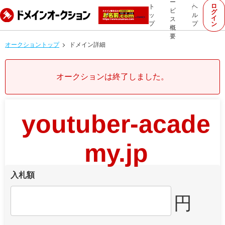
ー
ロ
ト
ヘ
ビ
グ
ッ
ル
イ
ス
プ
プ
ン
概
要
オークショントップ
ドメイン詳細
オークションは終了しました。
youtuber-acade
my.jp
入札額
円