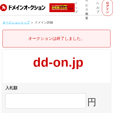
ー
ロ
ト
ヘ
ビ
グ
ッ
ル
イ
ス
プ
プ
ン
概
要
オークショントップ
ドメイン詳細
オークションは終了しました。
dd-on.jp
入札額
円