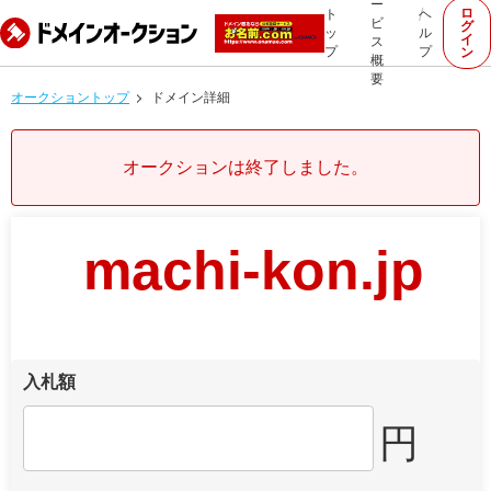
ー
ロ
ト
ヘ
ビ
グ
ッ
ル
イ
ス
プ
プ
ン
概
要
オークショントップ
ドメイン詳細
オークションは終了しました。
machi-kon.jp
入札額
円