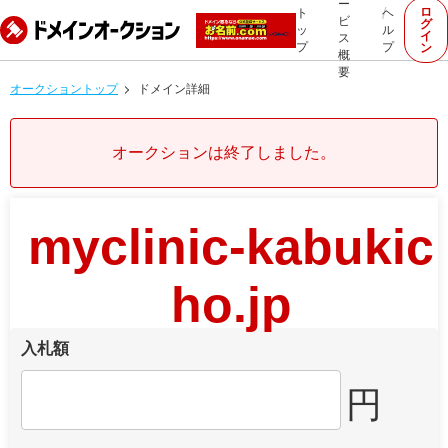
ー
ロ
ト
ヘ
ビ
グ
ッ
ル
イ
ス
プ
プ
ン
概
要
オークショントップ
ドメイン詳細
オークションは終了しました。
myclinic-kabukic
ho.jp
入札額
円