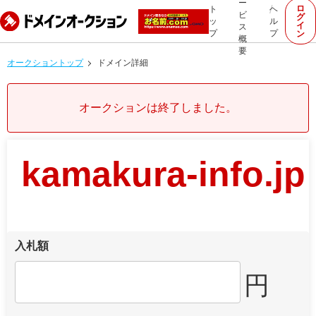
ー
ロ
ト
ヘ
ビ
グ
ッ
ル
イ
ス
プ
プ
ン
概
要
オークショントップ
ドメイン詳細
オークションは終了しました。
kamakura-info.jp
入札額
円