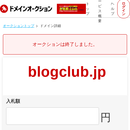
ー
ロ
ト
ヘ
ビ
グ
ッ
ル
イ
ス
プ
プ
ン
概
要
オークショントップ
ドメイン詳細
オークションは終了しました。
blogclub.jp
入札額
円