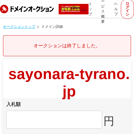
ー
ロ
ト
ヘ
ビ
グ
ッ
ル
イ
ス
プ
プ
ン
概
要
オークショントップ
ドメイン詳細
オークションは終了しました。
sayonara-tyrano.
jp
入札額
円