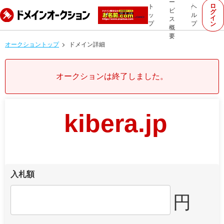
ー
ロ
ト
ヘ
ビ
グ
ッ
ル
イ
ス
プ
プ
ン
概
要
オークショントップ
ドメイン詳細
オークションは終了しました。
kibera.jp
入札額
円