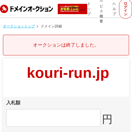
ー
ロ
ト
ヘ
ビ
グ
ッ
ル
イ
ス
プ
プ
ン
概
要
オークショントップ
ドメイン詳細
オークションは終了しました。
kouri-run.jp
入札額
円