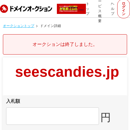
ー
ロ
ト
ヘ
ビ
グ
ッ
ル
イ
ス
プ
プ
ン
概
要
オークショントップ
ドメイン詳細
オークションは終了しました。
seescandies.jp
入札額
円