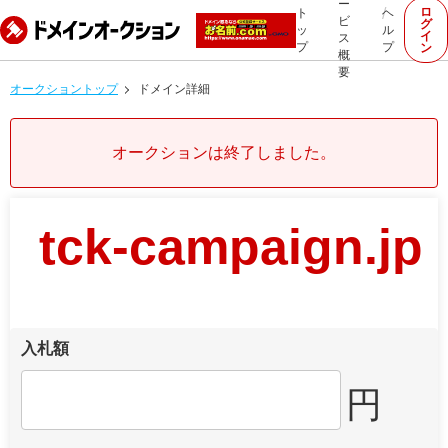
ー
ロ
ト
ヘ
ビ
グ
ッ
ル
イ
ス
プ
プ
ン
概
要
オークショントップ
ドメイン詳細
オークションは終了しました。
tck-campaign.jp
入札額
円