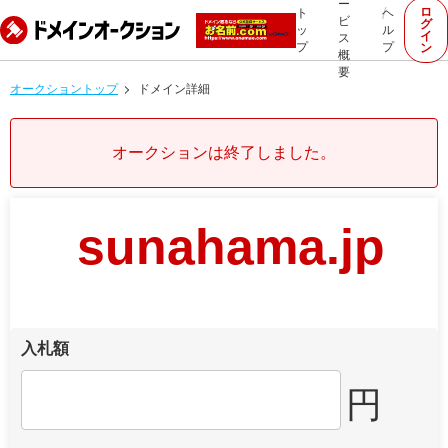
ー
ロ
ト
ヘ
ビ
グ
ッ
ル
イ
ス
プ
プ
ン
概
要
オークショントップ
ドメイン詳細
オークションは終了しました。
sunahama.jp
入札額
円