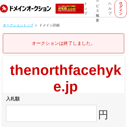
ー
ロ
ト
ヘ
ビ
グ
ッ
ル
イ
ス
プ
プ
ン
概
要
オークショントップ
ドメイン詳細
オークションは終了しました。
thenorthfacehyk
e.jp
入札額
円