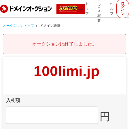
ー
ロ
ト
ヘ
ビ
グ
ッ
ル
イ
ス
プ
プ
ン
概
要
オークショントップ
ドメイン詳細
オークションは終了しました。
100limi.jp
入札額
円