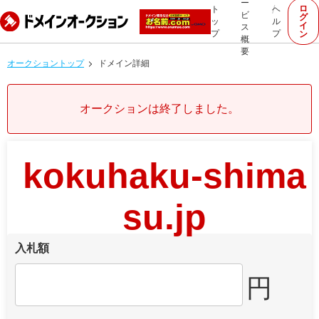
ー
ロ
ト
ヘ
ビ
グ
ッ
ル
イ
ス
プ
プ
ン
概
要
オークショントップ
ドメイン詳細
オークションは終了しました。
kokuhaku-shima
su.jp
入札額
円